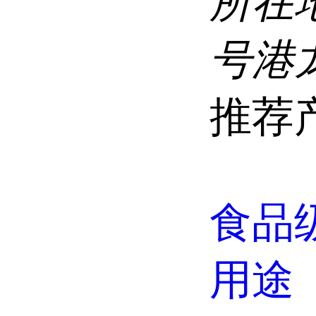
所在
号港龙
推荐
食品
用途