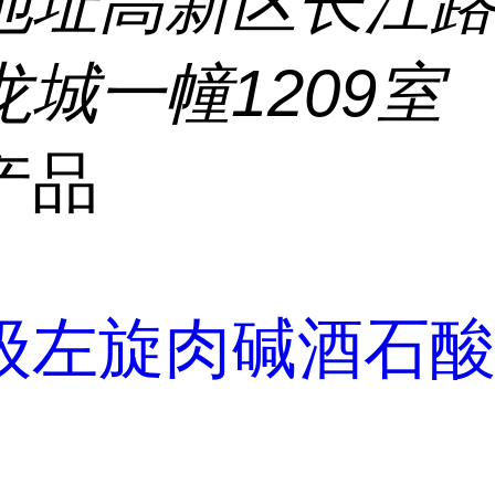
地址
高新区长江路5
城一幢1209室
产品
级左旋肉碱酒石