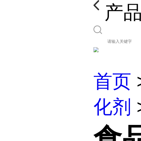
产
首页
化剂
食