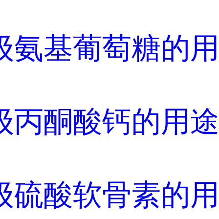
级氨基葡萄糖的
级丙酮酸钙的用
级硫酸软骨素的