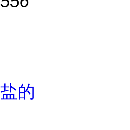
56
酸盐的