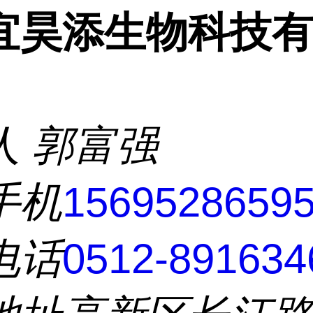
宜昊添生物科技
人
郭富强
手机
1569528659
电话
0512-891634