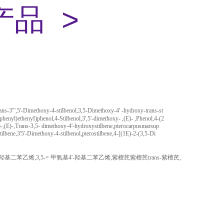
产品 >
s-3"',5'-Dimethoxy-4-stilbenol,3,5-Dimethoxy-4' -hydroxy-trans-st
henyl)ethenyI)phenol,4-Stilbenol,3',5'-dimethoxy- ,(E)- ,Phenol,4-(2
-,(E)-,Trans-3,5- dimethoxy-4'-hydroxystilbene,pterocarpusmarsup
lbene,3'5'-Dimethoxy-4-stilbenol,pterostilbene,4-[(1E)-2-(3,5-Di
4'-羟基二苯乙烯,3,5-= 甲氧基4'-羟基二苯乙烯,紫檀芪紫檀芪trans-紫檀芪,