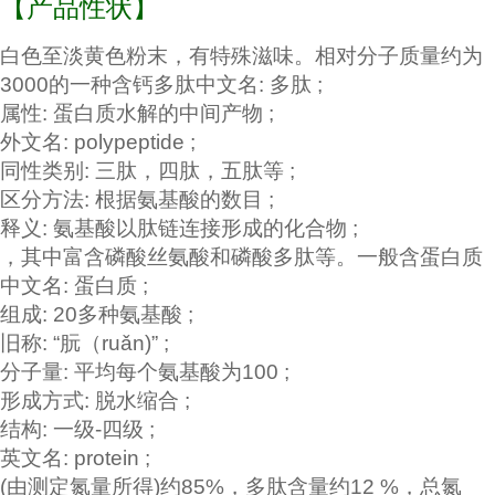
【产品性状】
白色至淡黄色粉末，有特殊滋味。相对分子质量约为
3000的一种含钙
多肽
中文名: 多肽 ;
属性: 蛋白质水解的中间产物 ;
外文名: polypeptide ;
同性类别: 三肽，四肽，五肽等 ;
区分方法: 根据氨基酸的数目 ;
释义: 氨基酸以肽链连接形成的化合物 ;
，其中富含磷酸丝氨酸
和磷酸多肽等。一般含
蛋白质
中文名: 蛋白质 ;
组成: 20多种氨基酸 ;
旧称: “朊（ruǎn)” ;
分子量: 平均每个氨基酸为100 ;
形成方式: 脱水缩合 ;
结构: 一级-四级 ;
英文名: protein ;
(由测定氮量所得)约85%，多肽含量约12 %，总氮