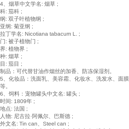
4、
烟草
中文学名: 烟草 ;
科: 茄科 ;
纲: 双子叶植物纲 ;
亚纲: 菊亚纲 ;
拉丁学名: Nicotiana tabacum L. ;
门: 被子植物门 ;
界: 植物界 ;
种: 烟草 ;
目: 茄目 ;
制品：可代替甘油作烟丝的加香、防冻保湿剂。
5、化妆品：洗面乳、美容霜、化妆水、洗发水、面膜
等。
6、饲料：宠物
罐头
中文名: 罐头 ;
时间: 1809年 ;
地点: 法国 ;
人物: 尼古拉·阿佩尔、巴斯德 ;
外文名: Tin can、Steel can ;