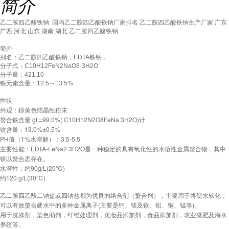
简介
乙二胺四乙酸铁钠 国内乙二胺四乙酸铁钠厂家排名 乙二胺四乙酸铁钠生产厂家 广东
广西 河北 山东 湖南 湖北 乙二胺四乙酸铁钠
简介
别名：乙二胺四乙酸铁钠，EDTA铁钠，
分子式：C10H12FeN2NaO8·3H2O
分子量：421.10
铁元素含量：12.5～13.5%
性状
外观：棕黄色结晶性粉末
螯合铁含量 gt;=99.0%( C10H12N2O8FeNa·3H2O)计
铁含量：13.0%±0.5%
PH值（1%水溶解）：3.5-5.5
主要性能：EDTA-FeNa2·3H2O是一种稳定的具有氧化性的水溶性金属螯合物，其中
铁以螯合态存在。
水溶性：约90g/L(20℃)
约120 g/L(30℃)
乙二胺四乙酸二钠盐或四钠盐都为优良的络合剂（螯合剂），主要用于将硬水软化，
可以有效螯合硬水中的多种金属离子(主要是钙、镁及铁、铅、铜、锰等)。
用于洗涤剂，染色助剂，纤维处理剂，化妆品添加剂，食品添加剂，农业微肥及海水
养殖等。