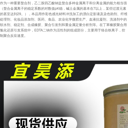
作为一种重要螯合剂，乙二胺四乙酸钠盐螯合多种金属离子和分离金属的能力相当强
（螯合金属离子的稳定系数的对数值pK稳，碱土金属的基本在7以上，某些过渡元素
的甚至达到29。），本品用作彩色感光材料冲洗加工的漂白定影液及染色助剂、纤维
处理剂、化妆品添加剂、医药、食品、农业化学微肥生产、血液抗凝剂、洗涤剂中的
软水剂、稳定剂、合成橡胶、聚合引发剂和重金属定量分析剂等。在丁苯橡胶聚合用
氯化还原引发系统中，EDTA二钠作为活性剂的组成部分，主要用于络合铁离子，控
制聚合反应速度。