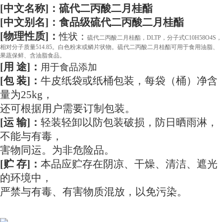
[中文名称]：硫代二丙酸二月桂酯
[中文别名]：食品级硫代二丙酸二月桂酯
[物理性质]：
性状：
硫代二丙酸二月桂酯，DLTP，分子式C10H58O4S，
相对分子质量514.85。白色粉末或鳞片状物。硫代二丙酸二月桂酯可用于食用油脂、
果蔬保鲜、含油脂食品。
[用 途]：
用于食品添加
[包 装]：
牛皮纸袋或纸桶包装，每袋（桶）净含
量为
25kg，
还可根据用户需要
订制
包装。
[运 输]：
轻装轻卸以防包装破损，防日晒雨淋，
不能与有毒，
害物同运。为非危险品。
[贮 存]：
本品应贮存在阴凉、干燥、清洁、遮光
的环境中，
严禁与有毒、有害物质混放，以免污染。