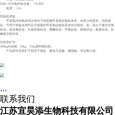
D4H+D5H氢环体含量：>70-80%
粘度：<2cs
性能及用途：
甲基氢环硅氧烷混合体对于线形聚甲基氢硅氧烷来讲，杂质少纯度高，结构稳
定，可用于制备各种特定含氢量的甲基氢硅氧烷及改性硅氧烷。如：高分子量的含氢
硅油，低含氢硅油，长链烷基硅油；聚醚硅油；环氧硅油；羧基硅油；氨基硅油，硅
橡胶交联剂等。
包装及贮存：
200kg内涂桶，50kg、25kg塑料桶包装。
产品密封包装贮于阴凉干燥处，避免与及酸、碱接触，并远离火源。
...
联系我们
江苏宜昊添生物科技有限公司