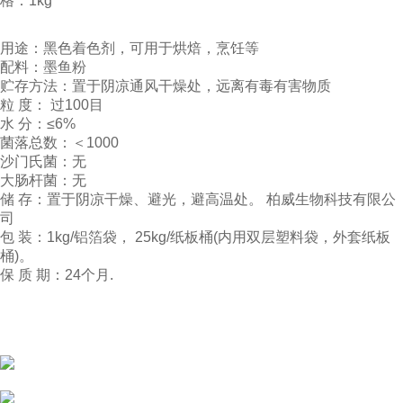
格：1kg
用途：黑色着色剂，可用于烘焙，烹饪等
配料：墨鱼粉
贮存方法：置于阴凉通风干燥处，远离有毒有害物质
粒 度： 过100目
水 分：≤6%
菌落总数：＜1000
沙门氏菌：无
大肠杆菌：无
储 存：置于阴凉干燥、避光，避高温处。 柏威生物科技有限公
司
包 装：1kg/铝箔袋， 25kg/纸板桶(内用双层塑料袋，外套纸板
桶)。
保 质 期：24个月.