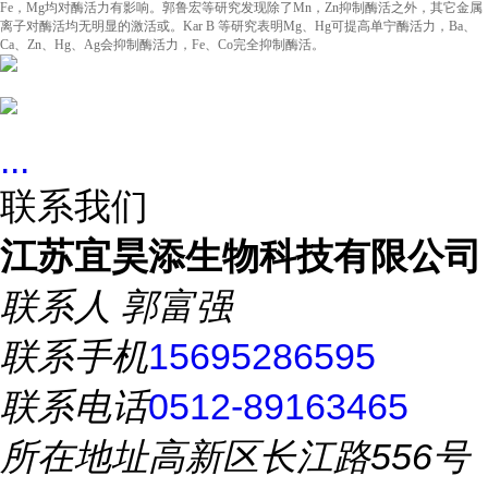
Fe，Mg均对酶活力有影响。郭鲁宏等研究发现除了Mn，Zn抑制酶活之外，其它金属
离子对酶活均无明显的激活或。Kar B 等研究表明Mg、Hg可提高单宁酶活力，Ba、
Ca、Zn、Hg、Ag会抑制酶活力，Fe、Co完全抑制酶活。
...
联系我们
江苏宜昊添生物科技有限公司
联系人
郭富强
联系手机
15695286595
联系电话
0512-89163465
所在地址
高新区长江路556号