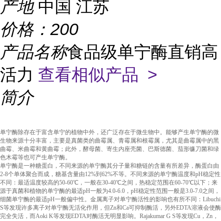
产地
中国 江苏
价格：
200
产品名称
食品级单宁酶直销高
活力
查看相似产品 >
简介
单宁酶除存在于富含单宁的植物中外，还广泛存在于微生物中。能够产生单宁酶的微
生物来源十分丰富，主要是真菌类的曲霉属、青霉属和根霉属，尤其是曲霉属中的黑
曲霉、米曲霉和黄曲霉；此外，酵母菌、寄生内座壳菌、巴斯德菌、茄形镰刀菌和绿
色木霉等也可产生单宁酶。
单宁酶是一种糖蛋白，不同来源的单宁酶其分子量和糖链的含量有所差异，酶蛋白由
2-8个单体聚合而成，糖基含量由12%到62%不等。不同来源的单宁酶温度和pH稳定性
不同：最适温度较高的50-60℃，一般在30-40℃之间，热稳定范围在60-70℃以下；来
源于真菌和植物的单宁酶的最适pH一般为4.0-6.0，pH稳定性范围一般是3.0-7.0之间，
细菌单宁酶的最适pH一般偏中性。金属离子对单宁酶活性的影响也有所不同：Libuchi
S等发现许多离子对单宁酶无活化作用，但Zn和Ca可抑制酶活，另外EDTA溶液会使酶
完全失活，而Aoki K等发现EDTA对酶活无明显影响。Rajakumar G S等发现Cu，Zn，