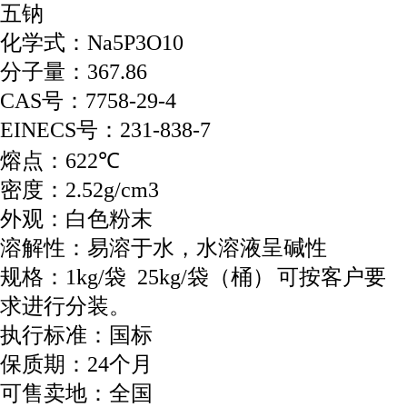
五钠
化学式：
Na5P3O10
分子量：
367.86
号：
CAS
7758-29-4
号：
EINECS
231-838-7
熔点：
℃
622
密度：
2.52g/cm3
外观：白色粉末
溶解性：易溶于水，水溶液呈碱性
规格：
袋
袋（桶）
可按客户要
1kg/
25kg/
求进行分装。
执行标准：国标
保质期：
个月
24
可售卖地：全国