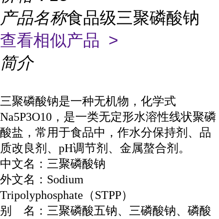
产品名称
食品级三聚磷酸钠
查看相似产品 >
简介
三聚磷酸钠是一种无机物，化学式
，是一类无定形水溶性线状聚磷
Na5P3O10
酸盐，常用于食品中，作
、
水分保持剂
品
、
调节剂、
。
质改良剂
pH
金属螯合剂
中文名：三聚磷酸钠
外文名：
Sodium
（
）
Tripolyphosphate
STPP
别
名：三聚磷酸五钠、三磷酸钠、磷酸