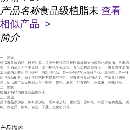
产品名称
食品级植脂末
查看
相似产品 >
简介
一、简介
植脂末又称奶精、粉末油脂，是综合现代高科技以精炼植物油或氢化植物油、玉米糖
浆、牛奶蛋白为主要原料，采用现代生物工程、食品工程高新技术——微胶囊技术加
工而成的水包油型（O/W）的新型产品。是一种独特的水溶性乳化、混浊剂，是一种
新型食品配料。由于植脂末拥有奶源的特性，能够改善食品的品质、丰富食品的香
味，所以被广泛应用到三合一咖啡、奶茶、麦片、配方奶粉、冰激淋、调味品等。
二、性状
植脂末奶精为白色结晶性粉末。
三、用途
用作食品添加剂、饲料添加剂、肥料添加剂、化妆品、原料等。常用于各类食品、饮
料、保健品、饲料、农业、工业、生化研究等。
产品描述