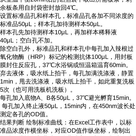
余板条用自封袋密封放回4℃。
设置标准品孔和样本孔，标准品孔各加不同浓度的
标准品50μL；样本孔加待测样本50μL。
样本孔先加待测样本10μL，再加样本稀释液
40μL；空白孔不加。
除空白孔外，标准品孔和样本孔中每孔加入辣根过
氧化物酶（HRP）标记的检测抗体100μL，用封板
膜封住反应孔，37℃水浴锅或恒温箱温育60min。
弃去液体，吸水纸上拍干，每孔加满洗涤液，静置
1min，甩去洗涤液，吸水纸上拍干，如此重复洗板
5次（也可用洗板机洗板）。
每孔加入底物A、B各50μL，37℃避光孵育15min。
每孔加入终止液50μL，15min内，在450nm波长处
测定各孔的OD值。
结果判断 绘制标准曲线：在Excel工作表中，以标
准品浓度作横坐标，对应OD值作纵坐标，绘制出