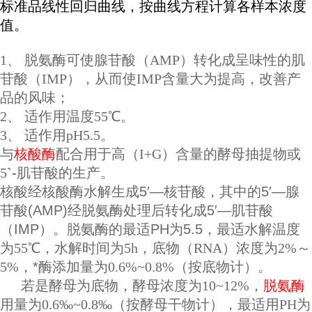
标准品线性回归曲线，按曲线方程计算各样本浓度
值。
1、 脱氨酶可使腺苷酸（AMP）转化成呈味性的肌
苷酸（IMP），从而使IMP含量大为提高，改善产
品的风味；
2、 适作用温度55℃。
3、 适作用pH5.5。
与
核酸酶
配合用于高（I+G）含量的酵母抽提物或
5
`-
肌苷酸的生产。
核酸经核酸酶水解生成5′—核苷酸，其中的5′—腺
苷酸(AMP)经脱氨酶处理后转化成5′—肌苷酸
（IMP）。脱氨酶的最适PH为5.5，最适水解温度
为
55
℃，
水解时间为
5h
，底物（
RNA
）浓度为
2%
～
5%
，*酶添加量为
0.6%~0.8%
（按底物计）。
若是酵母为底物，酵母浓度为
10~12%
，
脱氨酶
用量为
0.6
‰~0.8‰（按酵母干物计），最适用PH为