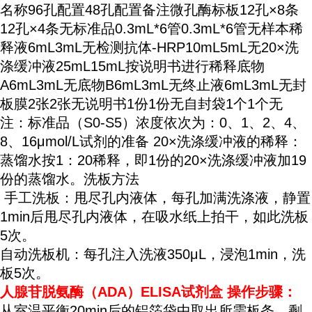
名称96孔配置48孔配置备注微孔酶标板12孔×8条
12孔×4条无标准品0.3mL*6管0.3mL*6管无样本稀
释液6mL3mL无检测抗体-HRP10mL5mL无20×洗
涤缓冲液25mL15mL按说明书进行稀释底物
A6mL3mL无底物B6mL3mL无终止液6mL3mL无封
板膜2张2张无说明书1份1份无自封袋1个1个无
注：标准品（S0-S5）浓度依次为：0、1、2、4、
8、16μmol/L试剂的准备 20×洗涤缓冲液的稀释：
蒸馏水按1：20稀释，即1份的20×洗涤缓冲液加19
份的蒸馏水。洗板方法
手工洗板：甩尽孔内液体，每孔加满洗涤液，静置
1min后甩尽孔内液体，在吸水纸上拍干，如此洗板
5次。
自动洗板机：每孔注入洗液350μL，浸泡1min，洗
板5次。
人腺苷脱氨酶（ADA）ELISA试剂盒
操作步骤：
从室温平衡20min后的铝箔袋中取出所需板条，剩