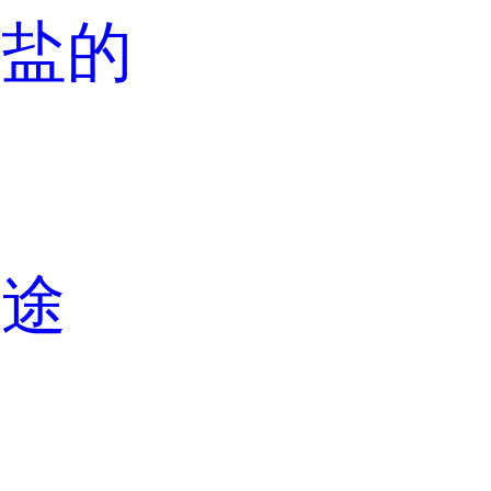
酸盐的
用途
途