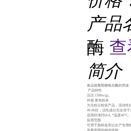
产品
酶
查
简介
食品级葡萄糖氧化酶的用途
产品特性
活活:1500w/g)。
外观:黄色粉末
为无粉尘粉状产品，流动性好
40-80目，活性成分完全溶于
适用环境PH4-6, *温度40°C;
应用范围
可用于面粉改良以生产专用
改善面团的操作性能;