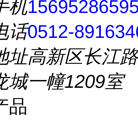
手机
1569528659
电话
0512-891634
地址
高新区长江路5
城一幢1209室
产品