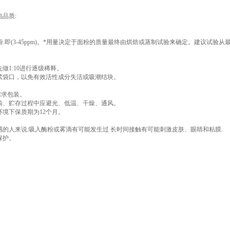
品质:
0kg面粉.即(3-45ppm)。*用量决定于面粉的质量最终由烘焙或蒸制试验来确定。建议试验从
做1:10进行逐级稀释。
紧袋口，以免有效活性成分失活或吸潮结块。
需求包装。
输、贮存过程中应避光、低温、干燥、通风。
境下保质期为12个月。
的人来说:吸入酶粉或雾滴有可能发生过 长时间接触有可能刺激皮肤、眼睛和粘膜.
保护。