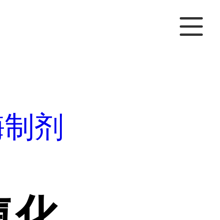
酶制剂
氧化