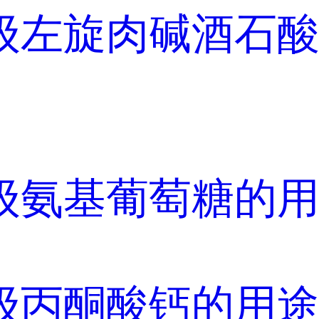
级左旋肉碱酒石
级氨基葡萄糖的
级丙酮酸钙的用