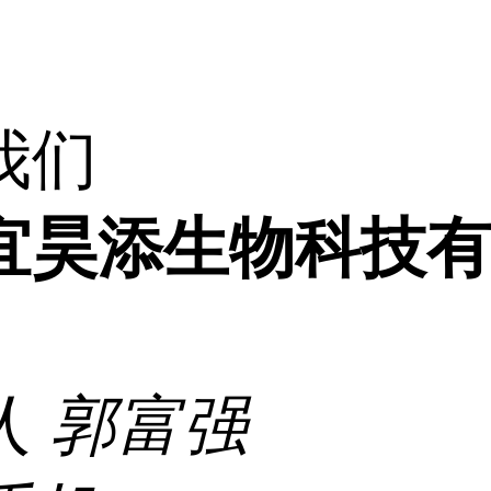
我们
宜昊添生物科技
人
郭富强