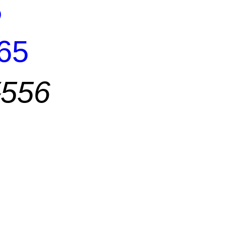
5
65
56