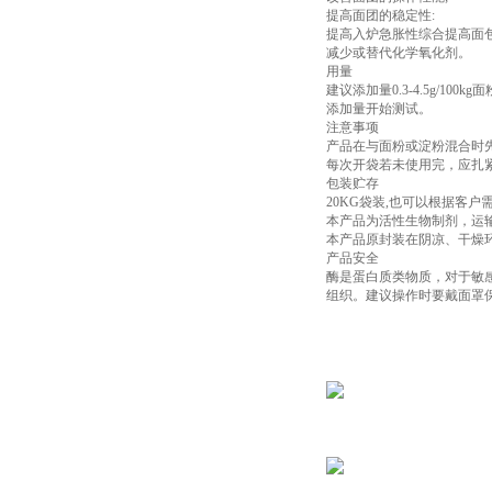
提高面团的稳定性:
提高入炉急胀性综合提高面包
减少或替代化学氧化剂。
用量
建议添加量0.3-4.5g/10
添加量开始测试。
注意事项
产品在与面粉或淀粉混合时先
每次开袋若未使用完，应扎
包装贮存
20KG袋装,也可以根据客户
本产品为活性生物制剂，运
本产品原封装在阴凉、干燥环
产品安全
酶是蛋白质类物质，对于敏感
组织。建议操作时要戴面罩