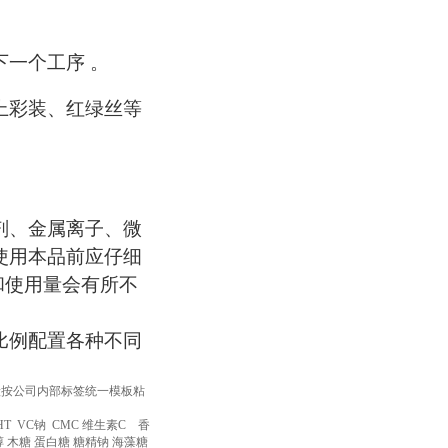
一个工序 。
上彩装、红绿丝等
剂、金属离子、微
使用本品前应仔细
和使用量会有所不
比例配置各种不同
,一般按公司内部标签统一模板粘
 VC钠 CMC 维生素C 香
 木糖 蛋白糖 糖精钠 海藻糖