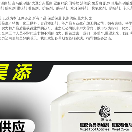
漂白剂 富马酸 磷脂 大豆分离蛋白 亚麻籽胶 田箐胶 沙篙胶 酪蛋白 肌醇 琼脂条 磷酸
增稠剂 酸味剂 甜味剂 着色剂、护色剂、酶制剂、水分保持剂、抗氧化剂、防腐剂、乳
 以诚为本 证件齐全 所有产品 保质保量 长期供应 量大从优
司是生产销售，化工原料，食品添加剂，等产品专业生产加工的公司，拥有完整、科
、实力和产品质量获得业界的认可。康之旺公司以客户为导向，以市场为指引，努力
们全体工作人员不懈的追求和不竭的动力。回首过去，我们一路艰辛,展望未来，我们
努力迈向更加美好的明天。我们欢迎各界朋友莅临参观、指导和业务洽谈。