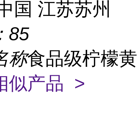
中国 江苏苏州
：
85
名称
食品级柠檬
相似产品 >