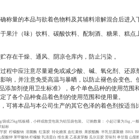
确称量的本品与欲着色物料及其辅料溶解混合后进入下
用于果汁（味）饮料、碳酸饮料、配制酒、糖果、糕点
贮存在干燥、通风、阴凉仓库内，防止污染 。
用过程中应注意尽量避免或减少酸、碱、氧化剂、还原
良影响，并注意免受高温与暴晒，以防止褪色会变色。
《食品添加剂使用卫生标准》，各个单色品种的使用范围
规定了各个品种食品着色剂的使用范围和使用量。
要，可将本品与本公司生产的其它色泽的着色剂按适当
g/袋或25kg/纸板桶，小样或散货包装为铝箔袋包装。 订购数量： 小起订量为1kg 
求贴标
胶 柠檬酸钠 溶菌酶 红藻胶 转化糖浆 血红素铁 果胶酯酶 半乳甘露聚糖 BHA BHT
山梨酸钾 苯甲酸钠 柠檬酸 乳清蛋白 维生素 乙基麦芽酚 瓜尔豆胶 苦味剂 单甘脂 山梨醇