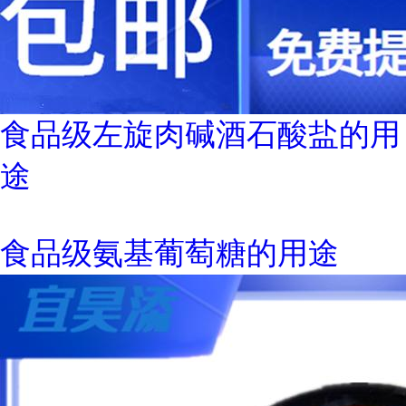
食品级左旋肉碱酒石酸盐的用
途
食品级氨基葡萄糖的用途