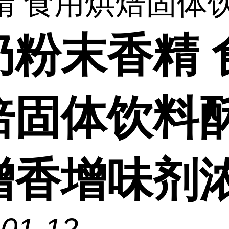
 食用烘焙固体饮.
奶粉末香精 
焙固体饮料
增香增味剂