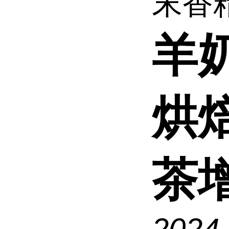
末香精
羊
烘
茶