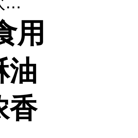
..
食用
酥油
浓香