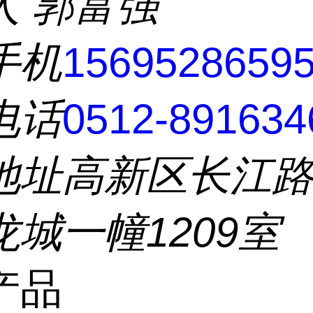
人
郭富强
手机
1569528659
电话
0512-891634
地址
高新区长江路5
城一幢1209室
产品