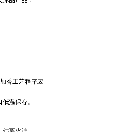
及冰品产品；
以加香工艺程序应
口低温保存。
，远离火源。