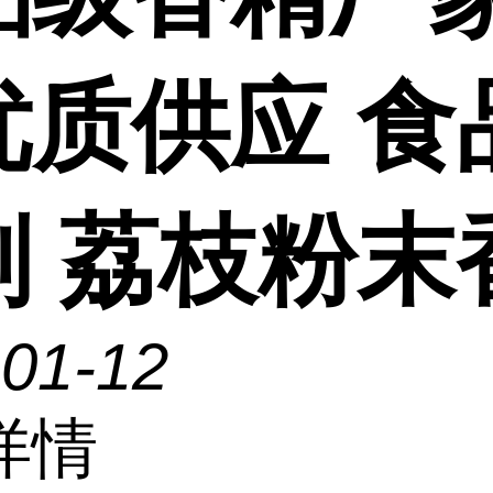
优质供应 食
剂 荔枝粉末
-01-12
详情