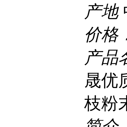
产地
价格
产品
晟优
枝粉
简介