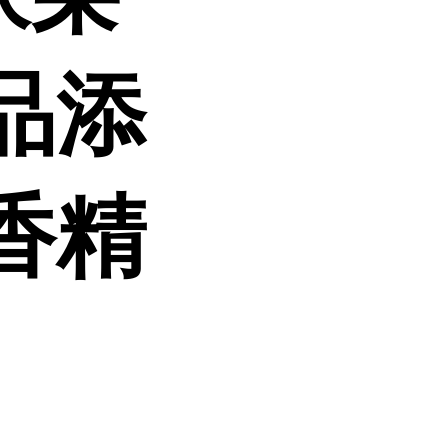
品添
香精