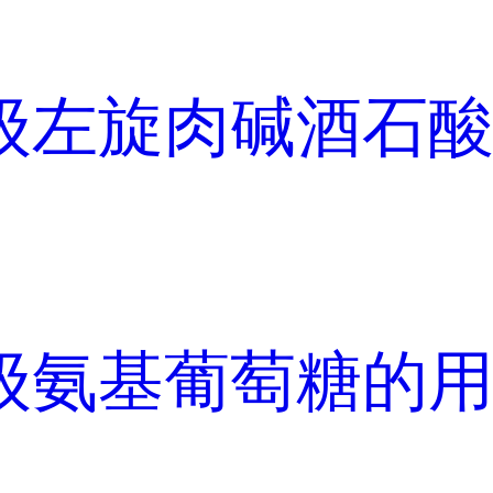
级左旋肉碱酒石
级氨基葡萄糖的