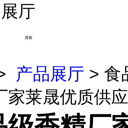
品展厅
搜索
>
产品展厅
> 食
家莱晟优质供应 .
品级香精厂