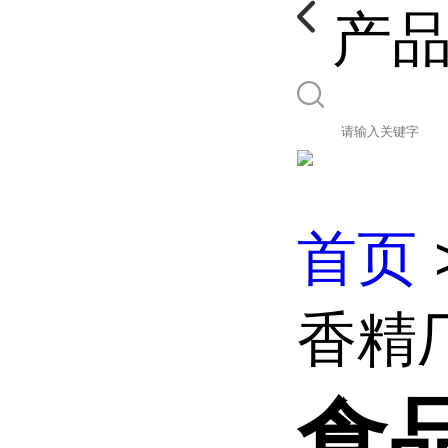
产
首页
香精厂
食