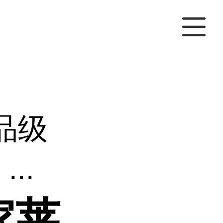
品级
..
家莱