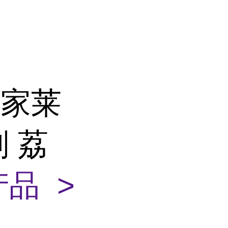
厂家莱
 荔
品 >