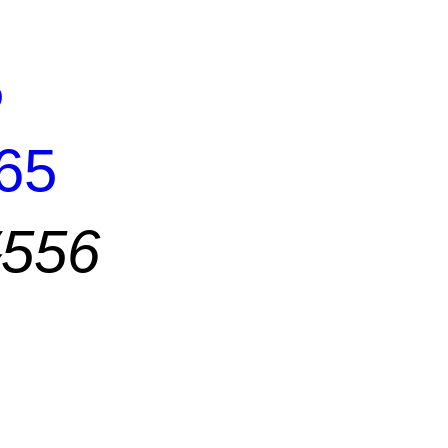
5
65
56