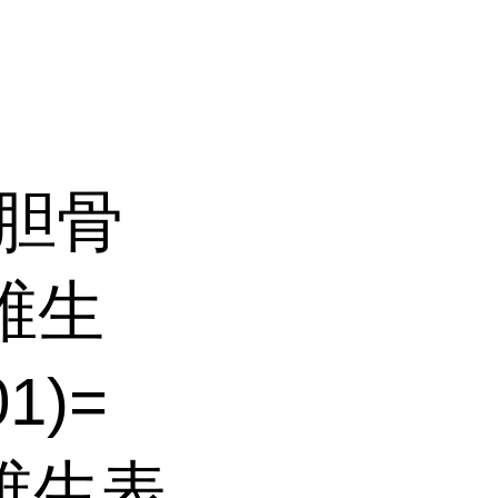
;胆骨
维生
1)=
:维生表