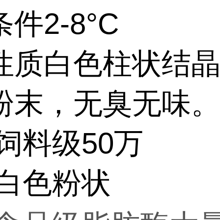
件2-8°C
性质白色柱状结
粉末，无臭无味
饲料级50万
:白色粉状