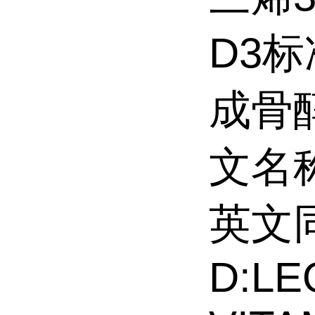
D3
成骨
文名称V
英文同
D:LE