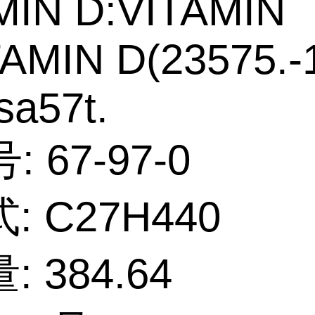
MIN D:VITAMIN
AMIN D(23575.-1
sa57t.
: 67-97-0
: C27H440
 384.64