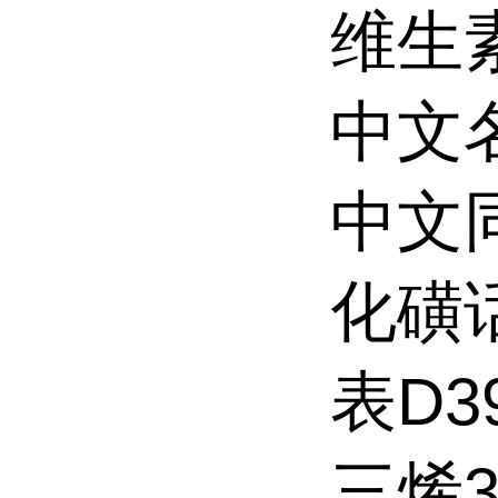
维生
中文
中文
化磺
表D3
三烯3