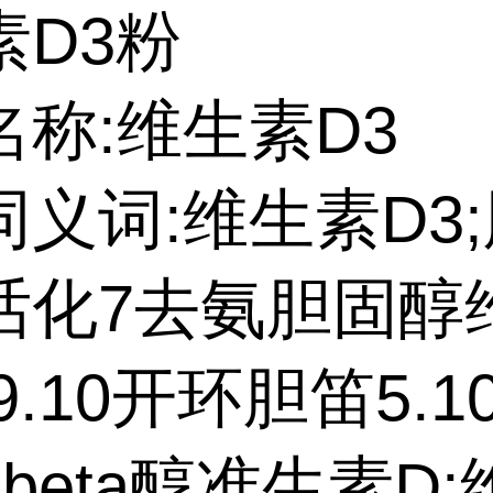
素D3粉
名称:维生素D3
同义词:维生素D3
话化7去氨胆固醇
9.10开环胆笛5.10
beta醇准生素D