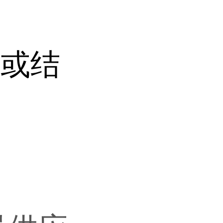
晶或结
。