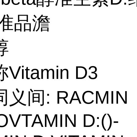
标准品澹
醇
itamin D3
义间: RACMIN
OVTAMIN D:()-