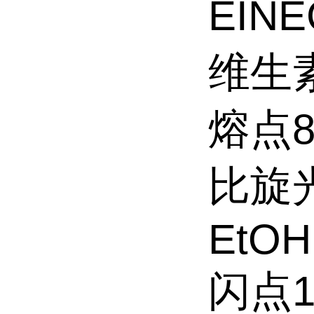
EINE
维生
熔点83-
比旋光度
EtOH
闪点1